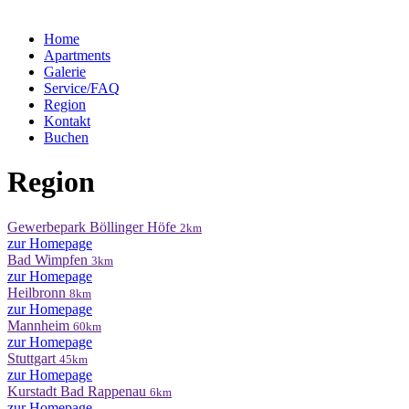
Home
Apartments
Galerie
Service/FAQ
Region
Kontakt
Buchen
Region
Gewerbepark Böllinger Höfe
2km
zur Homepage
Bad Wimpfen
3km
zur Homepage
Heilbronn
8km
zur Homepage
Mannheim
60km
zur Homepage
Stuttgart
45km
zur Homepage
Kurstadt Bad Rappenau
6km
zur Homepage